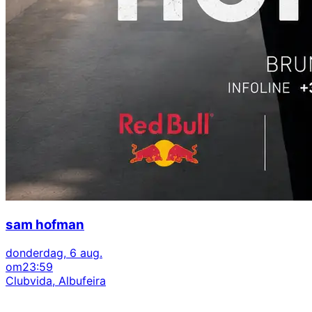
sam hofman
donderdag, 6 aug.
om
23:59
Clubvida, Albufeira