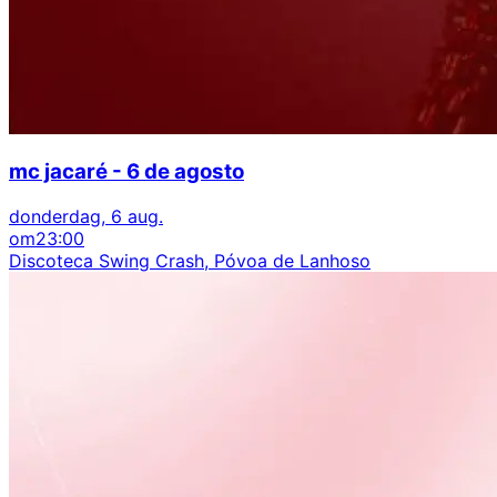
mc jacaré - 6 de agosto
donderdag, 6 aug.
om
23:00
Discoteca Swing Crash, Póvoa de Lanhoso