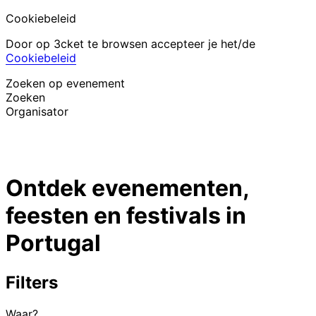
Cookiebeleid
Door op 3cket te browsen accepteer je het/de
Cookiebeleid
Zoeken op evenement
Zoeken
Organisator
Evenementen ontdekken
Nederlands
Ontdek evenementen,
Hulp voor deelnemer
Ik ben mijn ticket kwijt
feesten en festivals in
Login
Evenement promoten
Portugal
Filters
Waar?