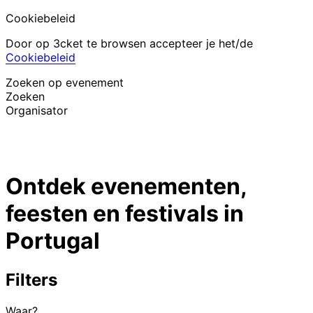
Cookiebeleid
Door op 3cket te browsen accepteer je het/de
Cookiebeleid
Zoeken op evenement
Zoeken
Organisator
Evenementen ontdekken
Nederlands
Ontdek evenementen,
Hulp voor deelnemer
Ik ben mijn ticket kwijt
feesten en festivals in
Login
Evenement promoten
Portugal
Filters
Waar?