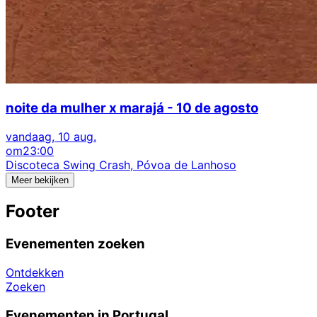
noite da mulher x marajá - 10 de agosto
vandaag, 10 aug.
om
23:00
Discoteca Swing Crash, Póvoa de Lanhoso
Meer bekijken
Footer
Evenementen zoeken
Ontdekken
Zoeken
Evenementen in Portugal