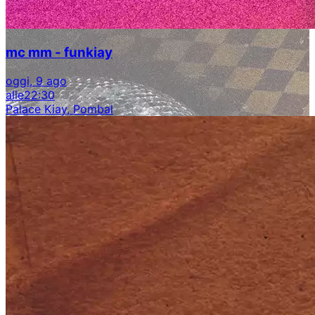
mc mm - funkiay
oggi, 9 ago
alle
22:30
Palace Kiay, Pombal