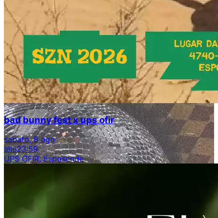
bad bunny fest x ups ofir
sabato, 8 ago
alle
23:59
UPS OFIR, Esposende