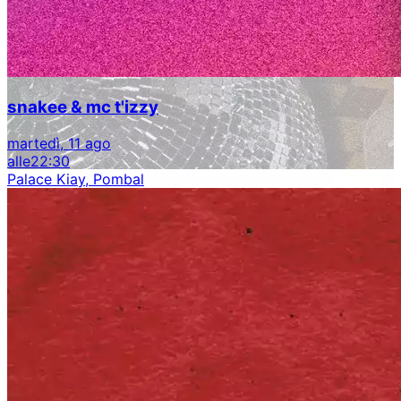
snakee & mc t'izzy
martedì, 11 ago
alle
22:30
Palace Kiay, Pombal