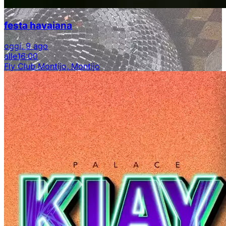
festa havaiana
oggi, 9 ago
alle
16:00
Fly Club Montijo, Montijo