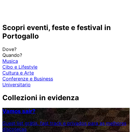
Scopri eventi, feste e festival in
Portogallo
Dove?
Quando?
Musica
Cibo e Lifestyle
Cultura e Arte
Conferenze e Business
Universitario
Collezioni in evidenza
Vamos sair?
Guest list grátis, fast track e privados para as melhores
discotecas