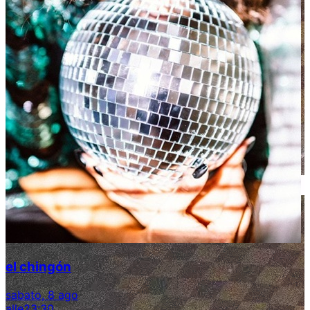
el chingón
sabato, 8 ago
alle
23:30