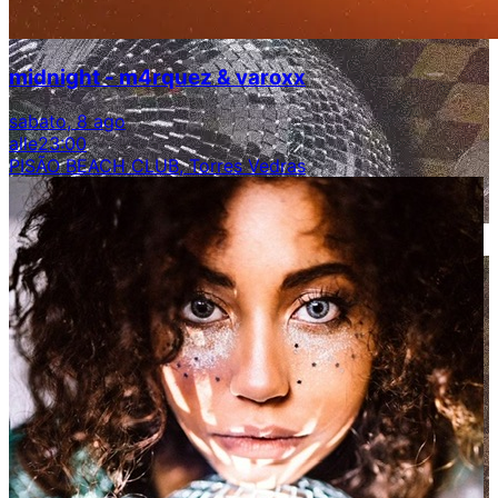
midnight - m4rquez & varoxx
sabato, 8 ago
alle
23:00
PISÃO BEACH CLUB, Torres Vedras