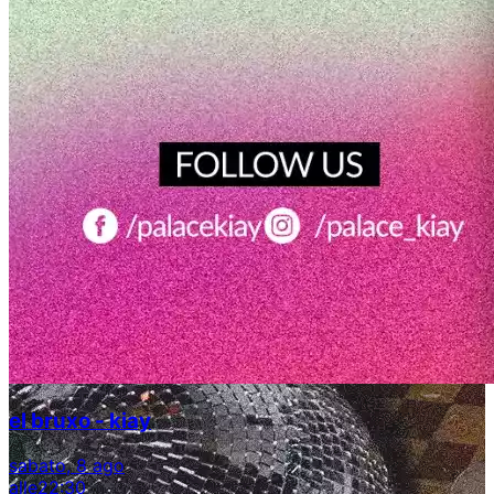
el bruxo - kiay
sabato, 8 ago
alle
22:30