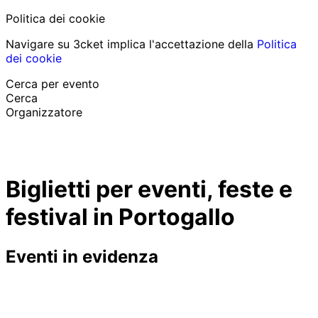
Politica dei cookie
Navigare su 3cket implica l'accettazione della
Politica
dei cookie
Cerca per evento
Cerca
Organizzatore
Scopri eventi
Italiano
Biglietti per eventi, feste e
Aiuto per il partecipante
Ho perso il mio biglietto
festival in Portogallo
Login
Promuovi evento
Eventi in evidenza