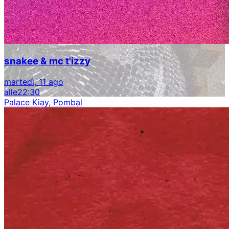
snakee & mc t'izzy
martedì, 11 ago
alle
22:30
Palace Kiay, Pombal