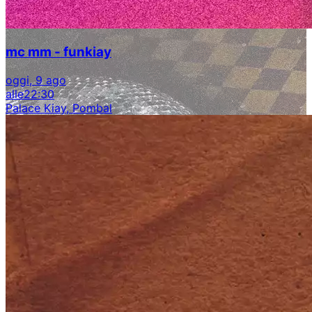
mc mm - funkiay
oggi, 9 ago
alle
22:30
Palace Kiay, Pombal