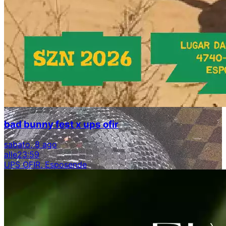
bad bunny fest x ups ofir
sabato, 8 ago
alle
23:59
UPS OFIR, Esposende