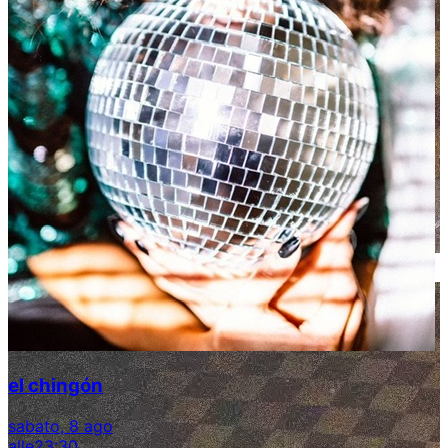
el chingón
sabato, 8 ago
alle
23:30