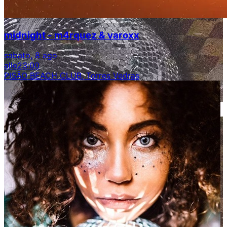
midnight - m4rquez & varoxx
sabato, 8 ago
alle
23:00
PISÃO BEACH CLUB, Torres Vedras