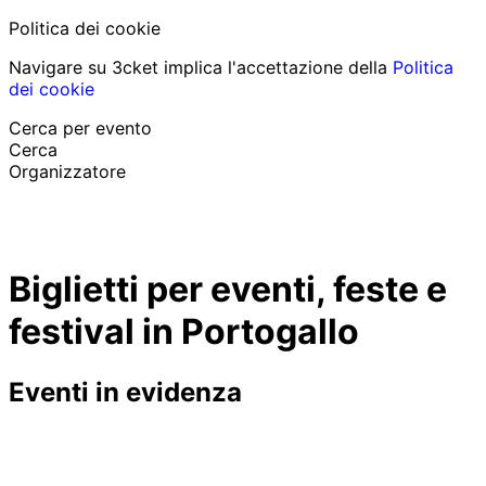
Politica dei cookie
Navigare su 3cket implica l'accettazione della
Politica
dei cookie
Cerca per evento
Cerca
Organizzatore
Scopri eventi
Italiano
Biglietti per eventi, feste e
Aiuto per il partecipante
Ho perso il mio biglietto
festival in Portogallo
Login
Promuovi evento
Eventi in evidenza