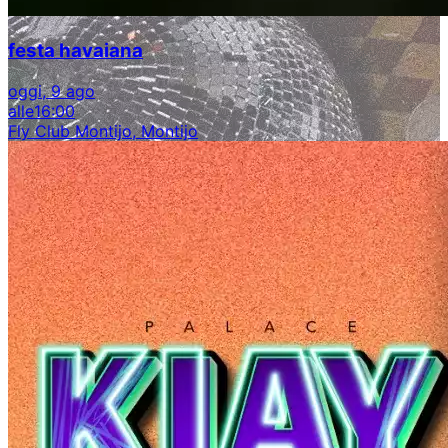
festa havaiana
oggi, 9 ago
alle
16:00
Fly Club Montijo, Montijo