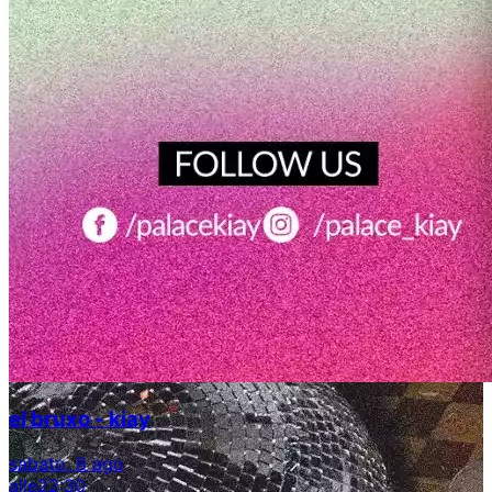
el bruxo - kiay
sabato, 8 ago
alle
22:30