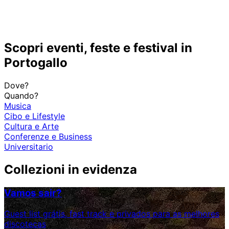
Scopri eventi, feste e festival in
Portogallo
Dove?
Quando?
Musica
Cibo e Lifestyle
Cultura e Arte
Conferenze e Business
Universitario
Collezioni in evidenza
Vamos sair?
Guest list grátis, fast track e privados para as melhores
discotecas