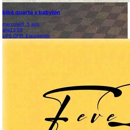
bibà quarta x babylon
mercoledì, 5 ago
alle
23:59
UPS OFIR, Esposende