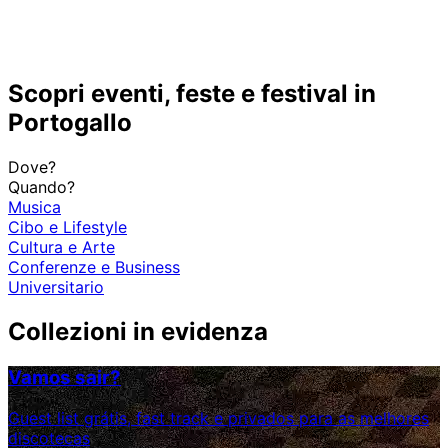
Scopri eventi, feste e festival in
Portogallo
Dove?
Quando?
Musica
Cibo e Lifestyle
Cultura e Arte
Conferenze e Business
Universitario
Collezioni in evidenza
Vamos sair?
Guest list grátis, fast track e privados para as melhores
discotecas