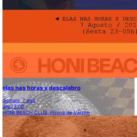
elas nas horas x descalabro
domani, 7 ago
alle
23:00
HONI BEACH CLUB, Póvoa de Varzim