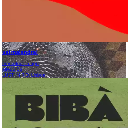
vai malandra!
mercoledì, 5 ago
alle
23:59
LUST IN RIO, Lisboa