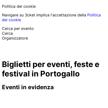
Politica dei cookie
Navigare su 3cket implica l'accettazione della
Politica
dei cookie
Cerca per evento
Cerca
Organizzatore
Scopri eventi
Italiano
Biglietti per eventi, feste e
Aiuto per il partecipante
Ho perso il mio biglietto
festival in Portogallo
Login
Promuovi evento
Eventi in evidenza