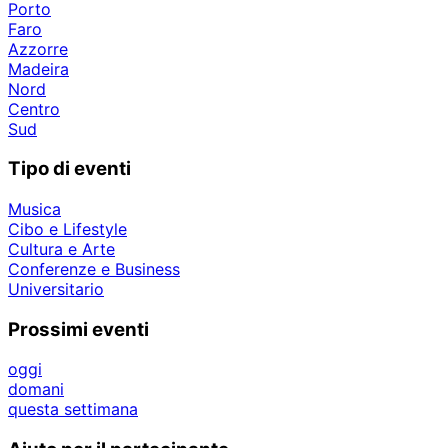
Porto
Faro
Azzorre
Madeira
Nord
Centro
Sud
Tipo di eventi
Musica
Cibo e Lifestyle
Cultura e Arte
Conferenze e Business
Universitario
Prossimi eventi
oggi
domani
questa settimana