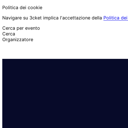
Politica dei cookie
Navigare su 3cket implica l'accettazione della
Politica de
Cerca per evento
Cerca
Organizzatore
Scopri eventi
Italiano
Aiuto per il partecipante
Ho perso il mio biglietto
Login
Promuovi evento