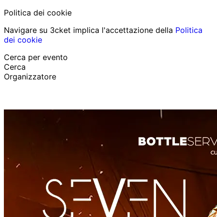
Politica dei cookie
Navigare su 3cket implica l'accettazione della
Politica
dei cookie
Cerca per evento
Cerca
Organizzatore
Scopri eventi
Italiano
Aiuto per il partecipante
Ho perso il mio biglietto
Login
Promuovi evento