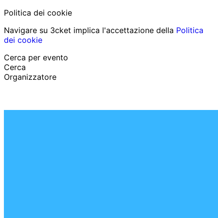
Politica dei cookie
Navigare su 3cket implica l'accettazione della
Politica
dei cookie
Cerca per evento
Cerca
Organizzatore
Scopri eventi
Italiano
Aiuto per il partecipante
Ho perso il mio biglietto
Login
Promuovi evento