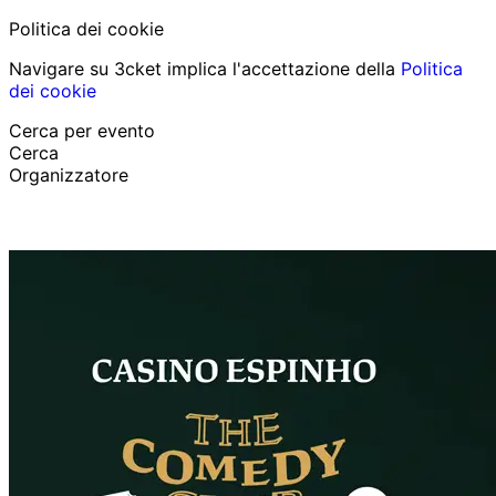
Politica dei cookie
Navigare su 3cket implica l'accettazione della
Politica
dei cookie
Cerca per evento
Cerca
Organizzatore
Scopri eventi
Italiano
Aiuto per il partecipante
Ho perso il mio biglietto
Login
Promuovi evento