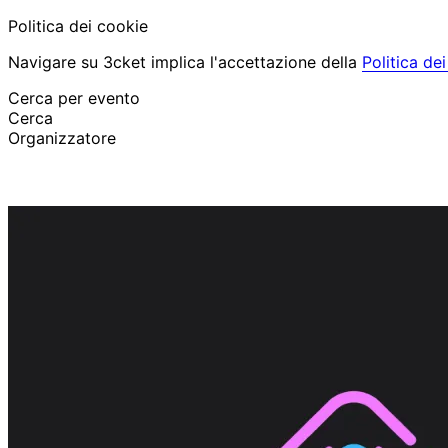
Politica dei cookie
Navigare su 3cket implica l'accettazione della
Politica de
Cerca per evento
Cerca
Organizzatore
Scopri eventi
Italiano
Aiuto per il partecipante
Ho perso il mio biglietto
Login
Promuovi evento