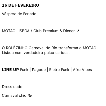
𝟭𝟲 𝗗𝗘 𝗙𝗘𝗩𝗘𝗥𝗘𝗜𝗥𝗢
Véspera de Feriado
MÖTAO LISBOA / Club Premium & Dinner 📍
O ROLÉZINHO Carnaval do Rio transforma o MÖTAO
Lisboa num verdadeiro palco carioca.
𝗟𝗜𝗡𝗘 𝗨𝗣 Funk | Pagode | Eletro Funk | Afro Vibes
Dress code
Carnaval chic 🎭