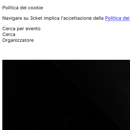
Politica dei cookie
Navigare su 3cket implica l'accettazione della
Politica de
Cerca per evento
Cerca
Organizzatore
Scopri eventi
Italiano
Aiuto per il partecipante
Ho perso il mio biglietto
Login
Promuovi evento