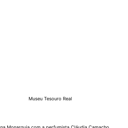
Museu Tesouro Real
s na Monarquia com a perfumista Cláudia Camacho