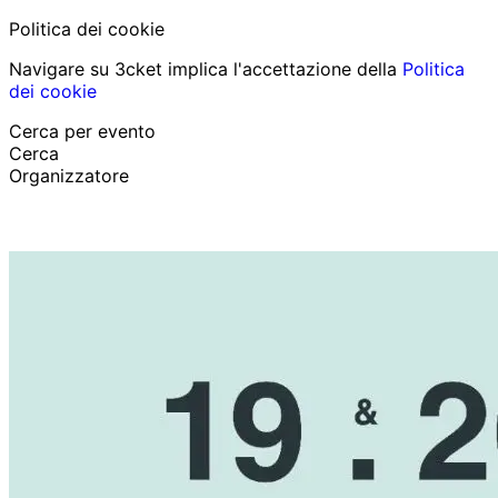
Politica dei cookie
Navigare su 3cket implica l'accettazione della
Politica
dei cookie
Cerca per evento
Cerca
Organizzatore
Scopri eventi
Italiano
Aiuto per il partecipante
Ho perso il mio biglietto
Login
Promuovi evento