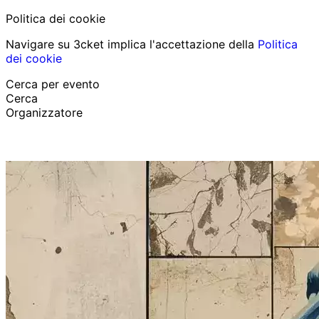
Politica dei cookie
Navigare su 3cket implica l'accettazione della
Politica
dei cookie
Cerca per evento
Cerca
Organizzatore
Scopri eventi
Italiano
Aiuto per il partecipante
Ho perso il mio biglietto
Login
Promuovi evento