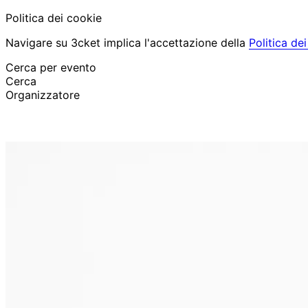
Politica dei cookie
Navigare su 3cket implica l'accettazione della
Politica de
Cerca per evento
Cerca
Organizzatore
Scopri eventi
Italiano
Aiuto per il partecipante
Ho perso il mio biglietto
Login
Promuovi evento