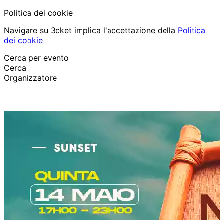
Politica dei cookie
Navigare su 3cket implica l'accettazione della
Politica
dei cookie
Cerca per evento
Cerca
Organizzatore
Scopri eventi
Italiano
Aiuto per il partecipante
Ho perso il mio biglietto
Login
Promuovi evento