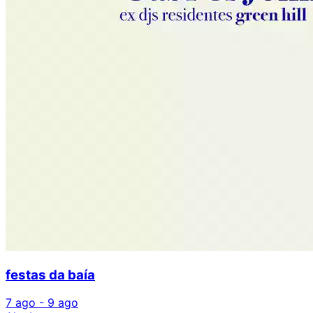
festas da baía
7 ago - 9 ago