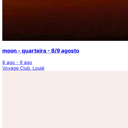
moon - quarteira - 8/9 agosto
8 ago - 9 ago
Voyage Club, Loulé