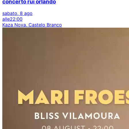
concerto rui orlando
sabato, 8 ago
alle
22:00
Kaza Nova, Castelo Branco