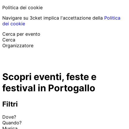
Politica dei cookie
Navigare su 3cket implica l'accettazione della
Politica
dei cookie
Cerca per evento
Cerca
Organizzatore
Scopri eventi
Italiano
Scopri eventi, feste e
Aiuto per il partecipante
Ho perso il mio biglietto
festival in Portogallo
Login
Promuovi evento
Filtri
Dove?
Quando?
Musica