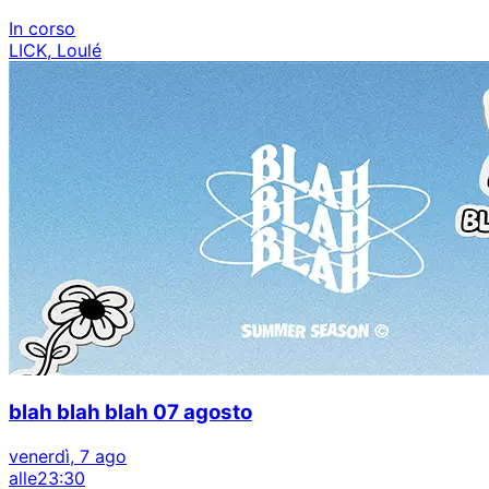
In corso
LICK, Loulé
blah blah blah 07 agosto
venerdì, 7 ago
alle
23:30