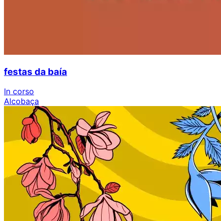
festas da baía
In corso
Alcobaça