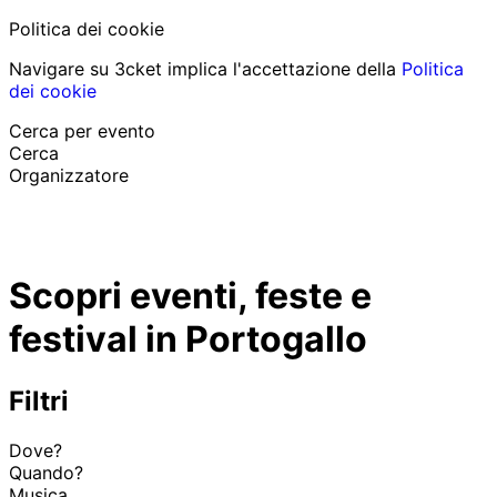
Politica dei cookie
Navigare su 3cket implica l'accettazione della
Politica
dei cookie
Cerca per evento
Cerca
Organizzatore
Scopri eventi
Italiano
Scopri eventi, feste e
Aiuto per il partecipante
Ho perso il mio biglietto
festival in Portogallo
Login
Promuovi evento
Filtri
Dove?
Quando?
Musica