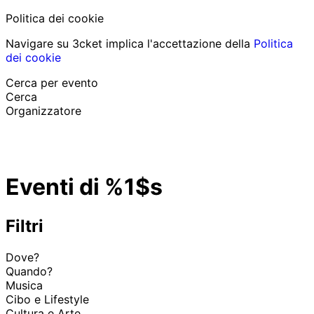
Politica dei cookie
Navigare su 3cket implica l'accettazione della
Politica
dei cookie
Cerca per evento
Cerca
Organizzatore
Scopri eventi
Italiano
Eventi di %1$s
Aiuto per il partecipante
Ho perso il mio biglietto
Login
Promuovi evento
Filtri
Dove?
Quando?
Musica
Cibo e Lifestyle
Cultura e Arte