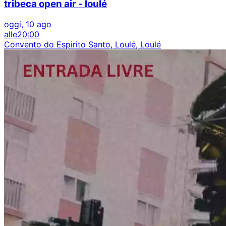
tribeca open air - loulé
oggi, 10 ago
alle
20:00
Convento do Espirito Santo, Loulé, Loulé