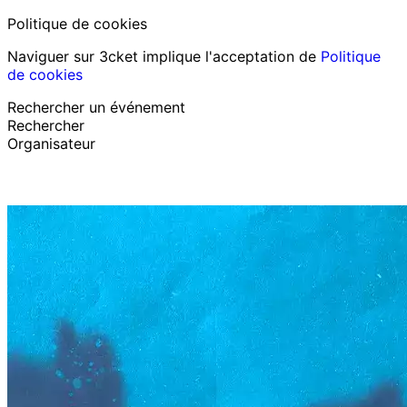
Politique de cookies
Naviguer sur 3cket implique l'acceptation de
Politique
de cookies
Rechercher un événement
Rechercher
Organisateur
Découvrir des événements
Français
Assistance au participant
J’ai perdu mon billet
Login
Promouvoir événement