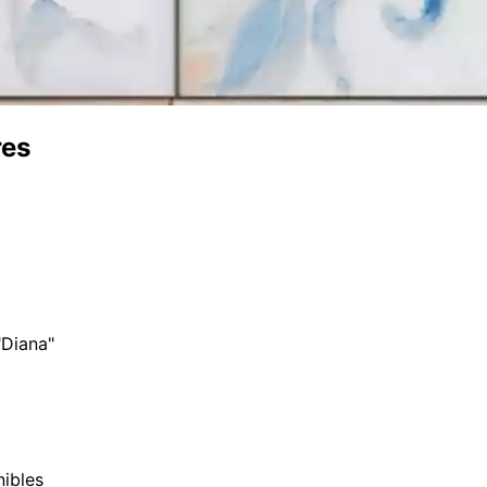
res
"Diana"
nibles