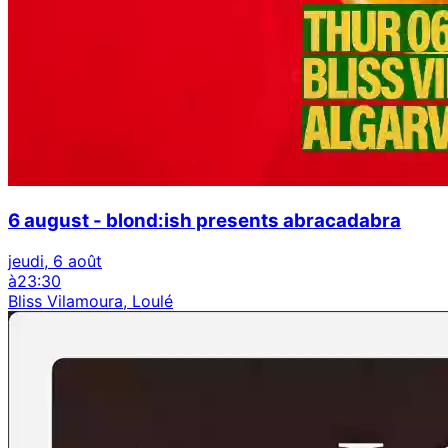
6 august - blond:ish presents abracadabra
jeudi, 6 août
à
23:30
Bliss Vilamoura, Loulé