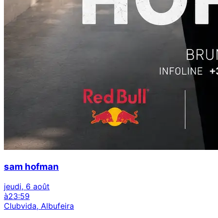
sam hofman
jeudi, 6 août
à
23:59
Clubvida, Albufeira