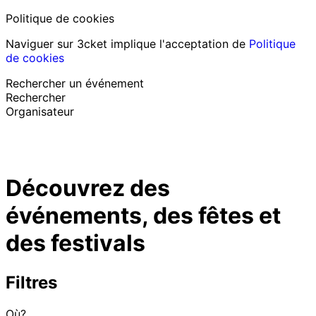
Politique de cookies
Naviguer sur 3cket implique l'acceptation de
Politique
de cookies
Rechercher un événement
Rechercher
Organisateur
Découvrir des événements
Français
Découvrez des
Assistance au participant
J’ai perdu mon billet
événements, des fêtes et
Login
Promouvoir événement
des festivals
Filtres
Où?