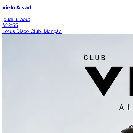
vielo & sad
jeudi, 6 août
à
23:55
Lótus Disco Club, Monção