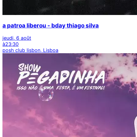
a patroa liberou - bday thiago silva
jeudi, 6 août
à
23:30
posh club lisbon, Lisboa