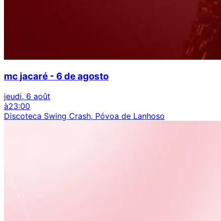
mc jacaré - 6 de agosto
jeudi, 6 août
à
23:00
Discoteca Swing Crash, Póvoa de Lanhoso