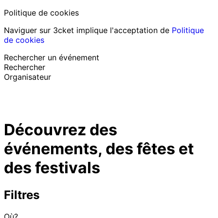
Politique de cookies
Naviguer sur 3cket implique l'acceptation de
Politique
de cookies
Rechercher un événement
Rechercher
Organisateur
Découvrir des événements
Français
Découvrez des
Assistance au participant
J’ai perdu mon billet
événements, des fêtes et
Login
Promouvoir événement
des festivals
Filtres
Où?