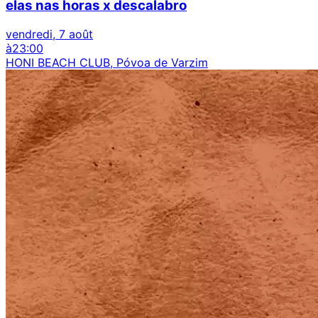
elas nas horas x descalabro
vendredi, 7 août
à
23:00
HONI BEACH CLUB, Póvoa de Varzim