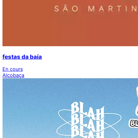
festas da baía
En cours
Alcobaça