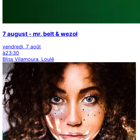
7 august - mr. belt & wezol
vendredi, 7 août
à
23:30
Bliss Vilamoura, Loulé