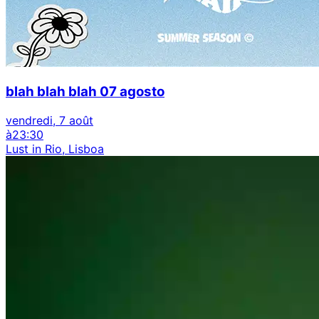
blah blah blah 07 agosto
vendredi, 7 août
à
23:30
Lust in Rio, Lisboa