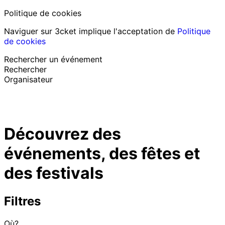
Politique de cookies
Naviguer sur 3cket implique l'acceptation de
Politique
de cookies
Rechercher un événement
Rechercher
Organisateur
Découvrir des événements
Français
Découvrez des
Assistance au participant
J’ai perdu mon billet
événements, des fêtes et
Login
Promouvoir événement
des festivals
Filtres
Où?