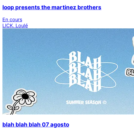
loop presents the martinez brothers
En cours
LICK, Loulé
blah blah blah 07 agosto