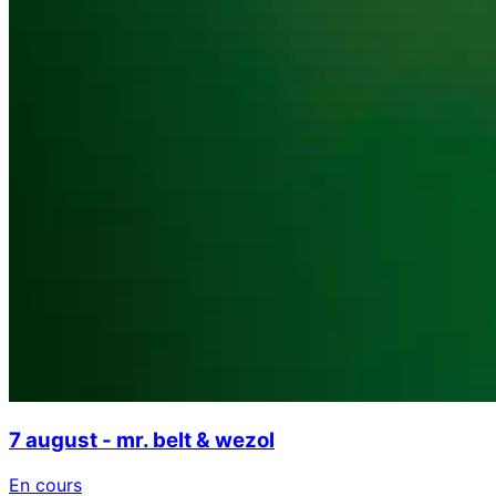
7 august - mr. belt & wezol
En cours