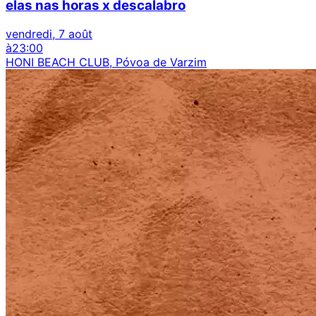
elas nas horas x descalabro
vendredi, 7 août
à
23:00
HONI BEACH CLUB, Póvoa de Varzim