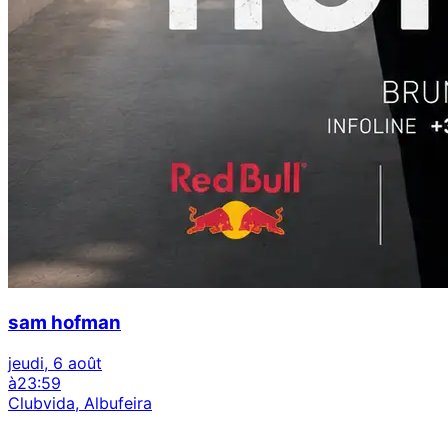
sam hofman
jeudi, 6 août
à
23:59
Clubvida, Albufeira