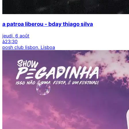
a patroa liberou - bday thiago silva
jeudi, 6 août
à
23:30
posh club lisbon, Lisboa