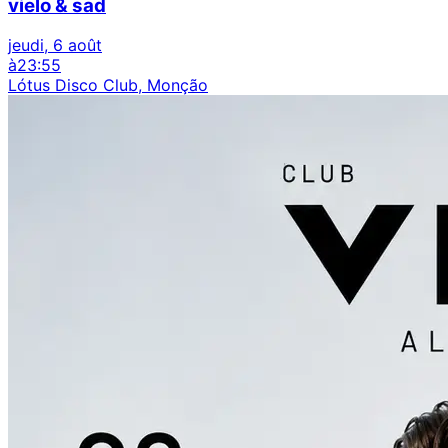
vielo & sad
jeudi, 6 août
à
23:55
Lótus Disco Club, Monção