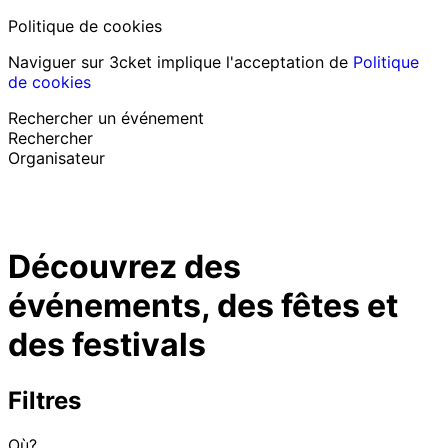
Politique de cookies
Naviguer sur 3cket implique l'acceptation de
Politique
de cookies
Rechercher un événement
Rechercher
Organisateur
Découvrir des événements
Français
Découvrez des
Assistance au participant
J’ai perdu mon billet
événements, des fêtes et
Login
Promouvoir événement
des festivals
Filtres
Où?