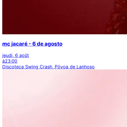
mc jacaré - 6 de agosto
jeudi, 6 août
à
23:00
Discoteca Swing Crash, Póvoa de Lanhoso