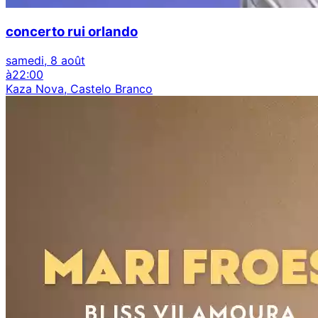
concerto rui orlando
samedi, 8 août
à
22:00
Kaza Nova, Castelo Branco