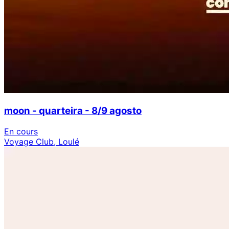
moon - quarteira - 8/9 agosto
En cours
Voyage Club, Loulé