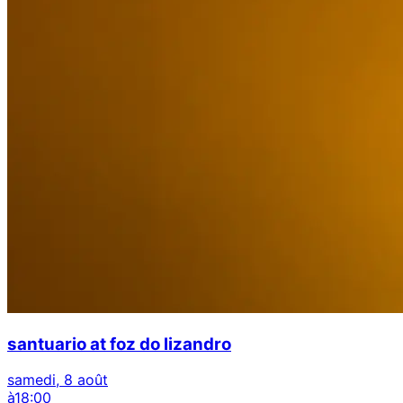
santuario at foz do lizandro
samedi, 8 août
à
18:00