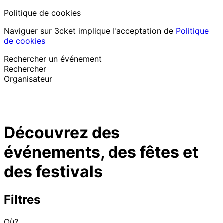
Politique de cookies
Naviguer sur 3cket implique l'acceptation de
Politique
de cookies
Rechercher un événement
Rechercher
Organisateur
Découvrir des événements
Français
Découvrez des
Assistance au participant
J’ai perdu mon billet
événements, des fêtes et
Login
Promouvoir événement
des festivals
Filtres
Où?