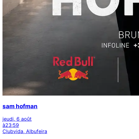
sam hofman
jeudi, 6 août
à
23:59
Clubvida, Albufeira