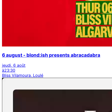
6 august - blond:ish presents abracadabra
jeudi, 6 août
à
23:30
Bliss Vilamoura, Loulé