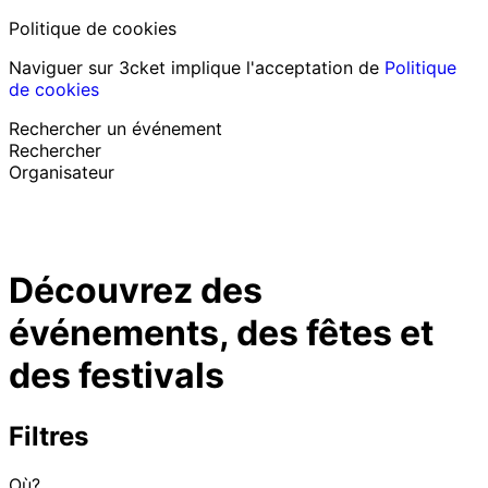
Politique de cookies
Naviguer sur 3cket implique l'acceptation de
Politique
de cookies
Rechercher un événement
Rechercher
Organisateur
Découvrir des événements
Français
Découvrez des
Assistance au participant
J’ai perdu mon billet
événements, des fêtes et
Login
Promouvoir événement
des festivals
Filtres
Où?