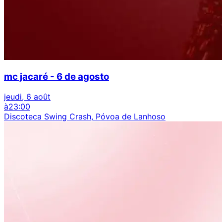
mc jacaré - 6 de agosto
jeudi, 6 août
à
23:00
Discoteca Swing Crash, Póvoa de Lanhoso