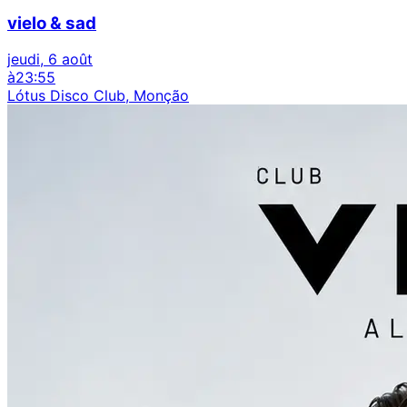
vielo & sad
jeudi, 6 août
à
23:55
Lótus Disco Club, Monção