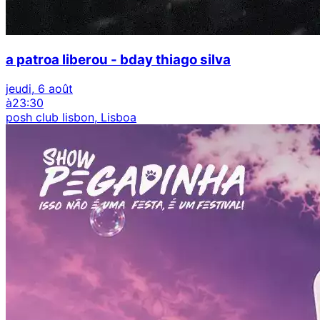
a patroa liberou - bday thiago silva
jeudi, 6 août
à
23:30
posh club lisbon, Lisboa