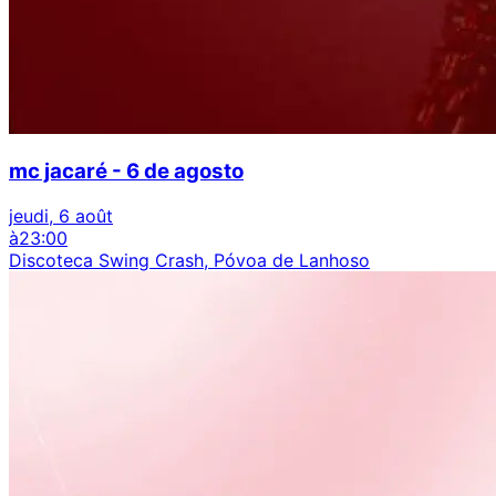
mc jacaré - 6 de agosto
jeudi, 6 août
à
23:00
Discoteca Swing Crash, Póvoa de Lanhoso