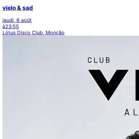
vielo & sad
jeudi, 6 août
à
23:55
Lótus Disco Club, Monção