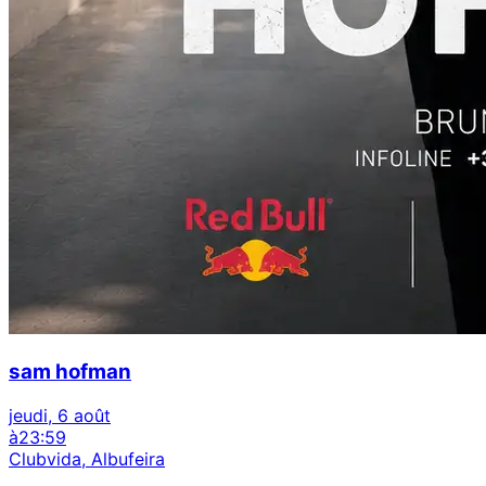
sam hofman
jeudi, 6 août
à
23:59
Clubvida, Albufeira