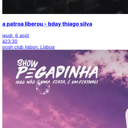
a patroa liberou - bday thiago silva
jeudi, 6 août
à
23:30
posh club lisbon, Lisboa