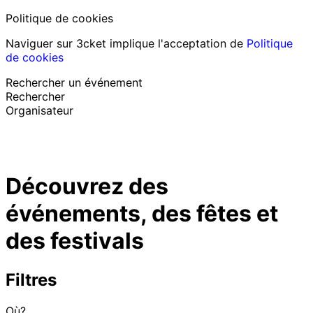
Politique de cookies
Naviguer sur 3cket implique l'acceptation de
Politique
de cookies
Rechercher un événement
Rechercher
Organisateur
Découvrir des événements
Français
Découvrez des
Assistance au participant
J’ai perdu mon billet
événements, des fêtes et
Login
Promouvoir événement
des festivals
Filtres
Où?