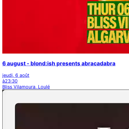
6 august - blond:ish presents abracadabra
jeudi, 6 août
à
23:30
Bliss Vilamoura, Loulé