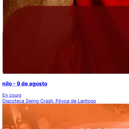
nilo - 9 de agosto
En cours
Discoteca Swing Crash, Póvoa de Lanhoso