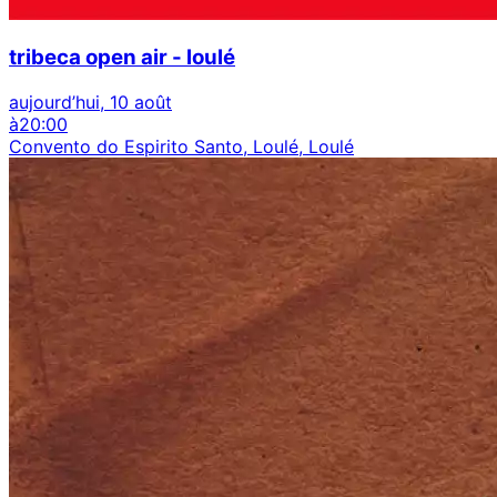
tribeca open air - loulé
aujourd’hui, 10 août
à
20:00
Convento do Espirito Santo, Loulé, Loulé