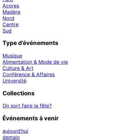
Açores
Madère
Nord
Centre
Sud
Type d’événements
Musique
Alimentation & Mode de vie
Culture & Art
Conférence & Affaires
Université
Collections
On sort faire la fête?
Événements à venir
aujourd’hui
demain