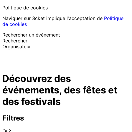
Politique de cookies
Naviguer sur 3cket implique l'acceptation de
Politique
de cookies
Rechercher un événement
Rechercher
Organisateur
Découvrir des événements
Français
Découvrez des
Assistance au participant
J’ai perdu mon billet
événements, des fêtes et
Login
Promouvoir événement
des festivals
Filtres
Où?