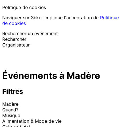
Politique de cookies
Naviguer sur 3cket implique l'acceptation de
Politique
de cookies
Rechercher un événement
Rechercher
Organisateur
Découvrir des événements
Français
Événements à Madère
Assistance au participant
J’ai perdu mon billet
Login
Promouvoir événement
Filtres
Madère
Quand?
Musique
Alimentation & Mode de vie
Culture & Art