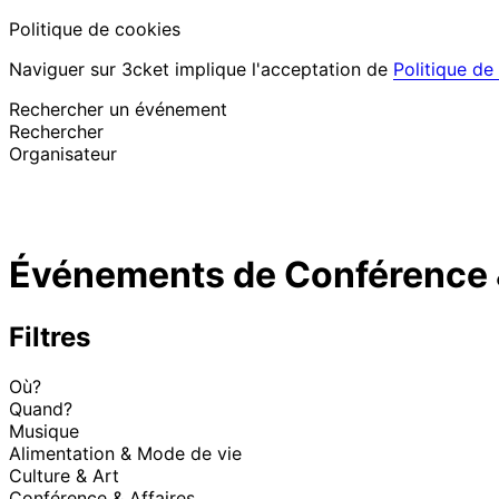
Politique de cookies
Naviguer sur 3cket implique l'acceptation de
Politique de
Rechercher un événement
Rechercher
Organisateur
Découvrir des événements
Français
Événements de Conférence &
Assistance au participant
J’ai perdu mon billet
Login
Promouvoir événement
Filtres
Où?
Quand?
Musique
Alimentation & Mode de vie
Culture & Art
Conférence & Affaires