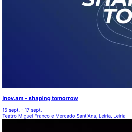
inov.am - shaping tomorrow
15 sept. - 17 sept.
Teatro Miguel Franco e Mercado Sant'Ana, Leiria, Leiria