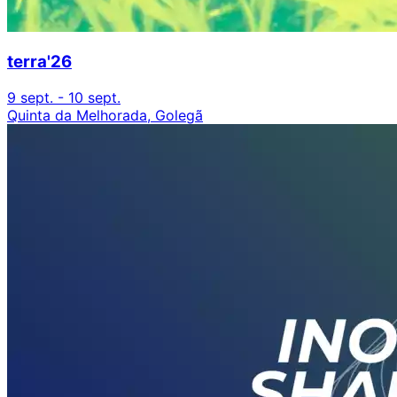
terra'26
9 sept. - 10 sept.
Quinta da Melhorada, Golegã