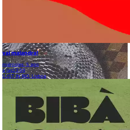
vai malandra!
miércoles, 5 ago
a las
23:59
LUST IN RIO, Lisboa