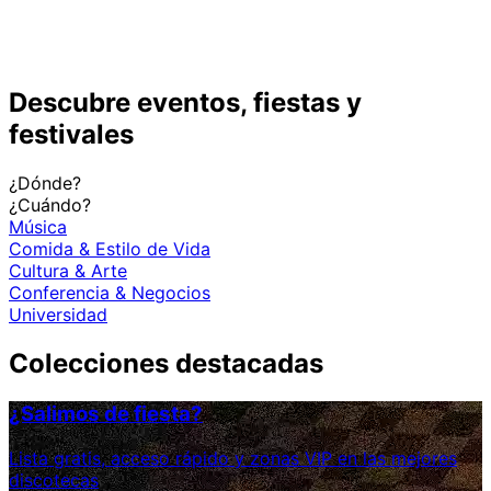
Descubre eventos, fiestas y
festivales
¿Dónde?
¿Cuándo?
Música
Comida & Estilo de Vida
Cultura & Arte
Conferencia & Negocios
Universidad
Colecciones destacadas
¿Salimos de fiesta?
Lista gratis, acceso rápido y zonas VIP en las mejores
discotecas