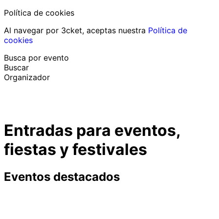
Política de cookies
Al navegar por 3cket, aceptas nuestra
Política de
cookies
Busca por evento
Buscar
Organizador
Descubrir eventos
Español
Entradas para eventos,
Ayuda al participante
He perdido mi entrada
fiestas y festivales
Login
Promover evento
Eventos destacados