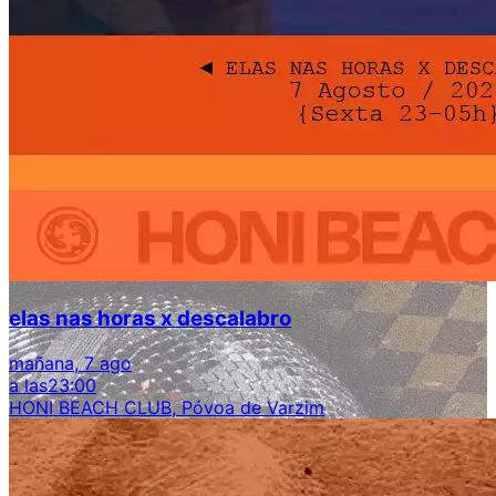
elas nas horas x descalabro
mañana, 7 ago
a las
23:00
HONI BEACH CLUB, Póvoa de Varzim