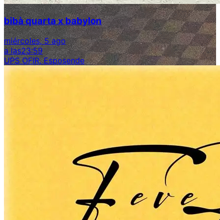
bibà quarta x babylon
miércoles, 5 ago
a las
23:59
UPS OFIR, Esposende