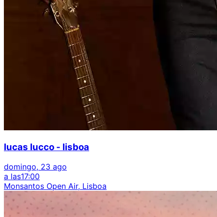
lucas lucco - lisboa
domingo, 23 ago
a las
17:00
Monsantos Open Air, Lisboa