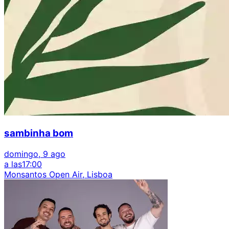
sambinha bom
domingo, 9 ago
a las
17:00
Monsantos Open Air, Lisboa