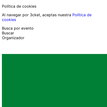
Política de cookies
Al navegar por 3cket, aceptas nuestra
Política de
cookies
Busca por evento
Buscar
Organizador
Descubrir eventos
Español
Ayuda al participante
He perdido mi entrada
Login
Promover evento