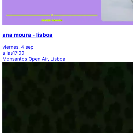
ana moura - lisboa
viernes, 4 sep
a las
17:00
Monsantos Open Air, Lisboa