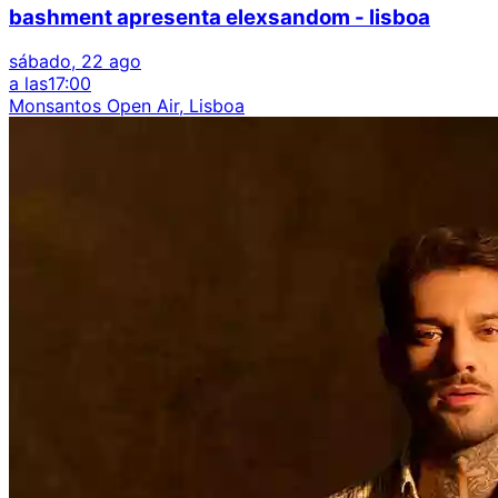
bashment apresenta elexsandom - lisboa
sábado, 22 ago
a las
17:00
Monsantos Open Air, Lisboa