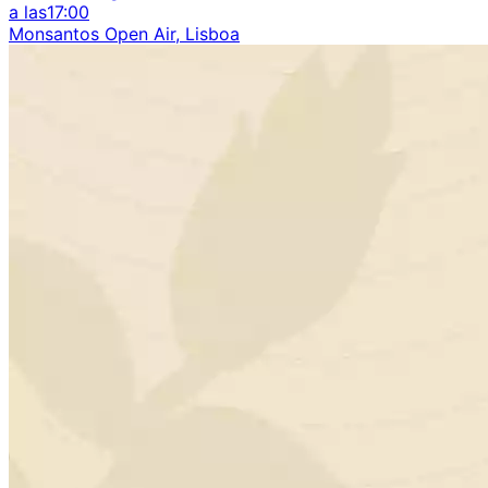
a las
17:00
Monsantos Open Air, Lisboa