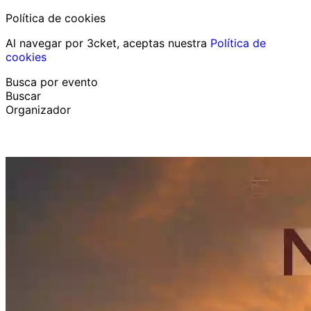
Política de cookies
Al navegar por 3cket, aceptas nuestra
Política de
cookies
Busca por evento
Buscar
Organizador
Descubrir eventos
Español
Ayuda al participante
He perdido mi entrada
Login
Promover evento