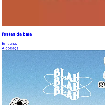
festas da baía
En curso
Alcobaça