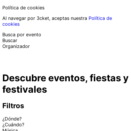
Política de cookies
Al navegar por 3cket, aceptas nuestra
Política de
cookies
Busca por evento
Buscar
Organizador
Descubrir eventos
Español
Descubre eventos, fiestas y
Ayuda al participante
He perdido mi entrada
festivales
Login
Promover evento
Filtros
¿Dónde?
¿Cuándo?
Música