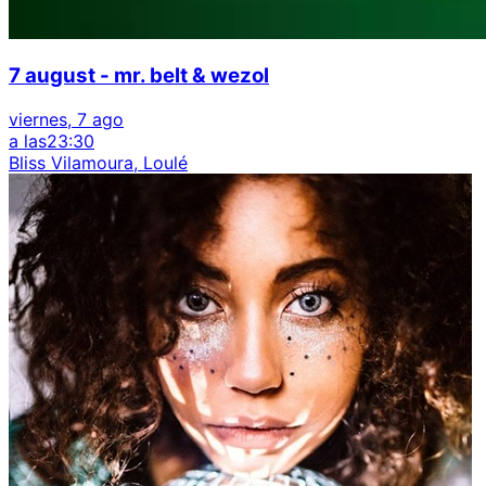
7 august - mr. belt & wezol
viernes, 7 ago
a las
23:30
Bliss Vilamoura, Loulé