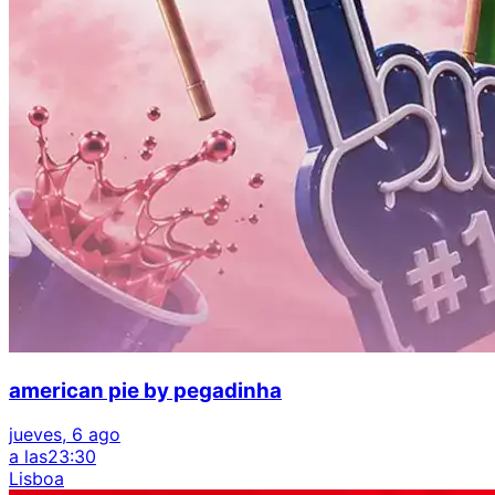
american pie by pegadinha
jueves, 6 ago
a las
23:30
Lisboa