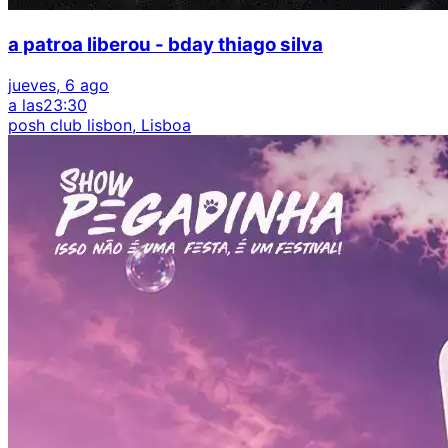
a patroa liberou - bday thiago silva
jueves, 6 ago
a las
23:30
posh club lisbon, Lisboa