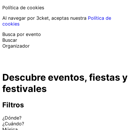
Política de cookies
Al navegar por 3cket, aceptas nuestra
Política de
cookies
Busca por evento
Buscar
Organizador
Descubrir eventos
Español
Descubre eventos, fiestas y
Ayuda al participante
He perdido mi entrada
festivales
Login
Promover evento
Filtros
¿Dónde?
¿Cuándo?
Música