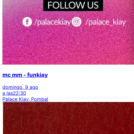
mc mm - funkiay
domingo, 9 ago
a las
22:30
Palace Kiay, Pombal