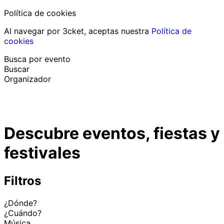
Política de cookies
Al navegar por 3cket, aceptas nuestra
Política de
cookies
Busca por evento
Buscar
Organizador
Descubrir eventos
Español
Descubre eventos, fiestas y
Ayuda al participante
He perdido mi entrada
festivales
Login
Promover evento
Filtros
¿Dónde?
¿Cuándo?
Música