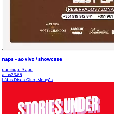
naps - ao vivo / showcase
domingo, 9 ago
a las
23:55
Lótus Disco Club, Monção