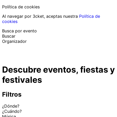
Política de cookies
Al navegar por 3cket, aceptas nuestra
Política de
cookies
Busca por evento
Buscar
Organizador
Descubrir eventos
Español
Descubre eventos, fiestas y
Ayuda al participante
He perdido mi entrada
festivales
Login
Promover evento
Filtros
¿Dónde?
¿Cuándo?
Música