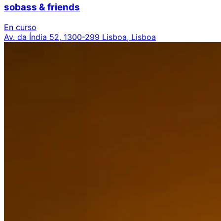
sobass & friends
En curso
Av. da Índia 52, 1300-299 Lisboa, Lisboa