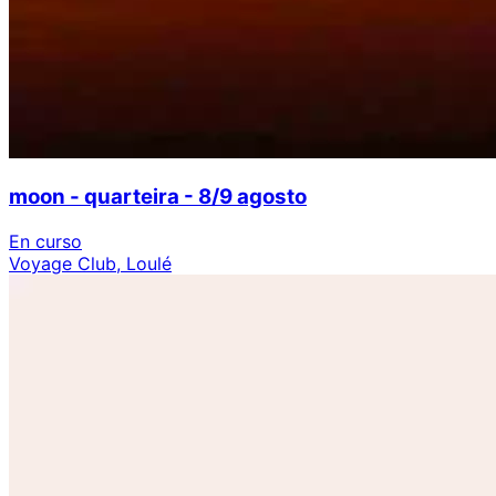
moon - quarteira - 8/9 agosto
En curso
Voyage Club, Loulé