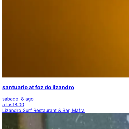
santuario at foz do lizandro
sábado, 8 ago
a las
18:00
Lizandro Surf Restaurant & Bar, Mafra