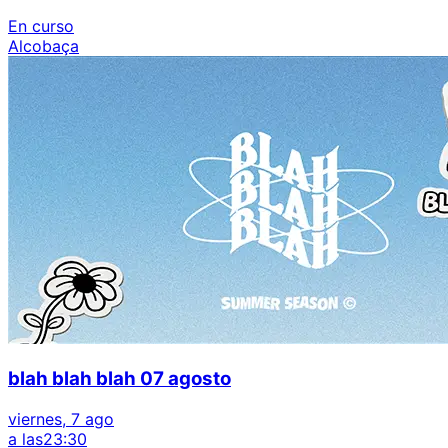
En curso
Alcobaça
blah blah blah 07 agosto
viernes, 7 ago
a las
23:30