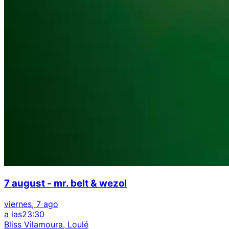
7 august - mr. belt & wezol
viernes, 7 ago
a las
23:30
Bliss Vilamoura, Loulé