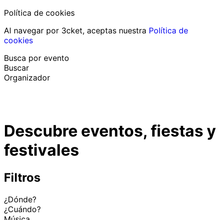
Política de cookies
Al navegar por 3cket, aceptas nuestra
Política de
cookies
Busca por evento
Buscar
Organizador
Descubrir eventos
Español
Descubre eventos, fiestas y
Ayuda al participante
He perdido mi entrada
festivales
Login
Promover evento
Filtros
¿Dónde?
¿Cuándo?
Música