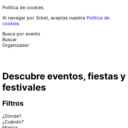
Política de cookies
Al navegar por 3cket, aceptas nuestra
Política de
cookies
Busca por evento
Buscar
Organizador
Descubrir eventos
Español
Descubre eventos, fiestas y
Ayuda al participante
He perdido mi entrada
festivales
Login
Promover evento
Filtros
¿Dónde?
¿Cuándo?
Música