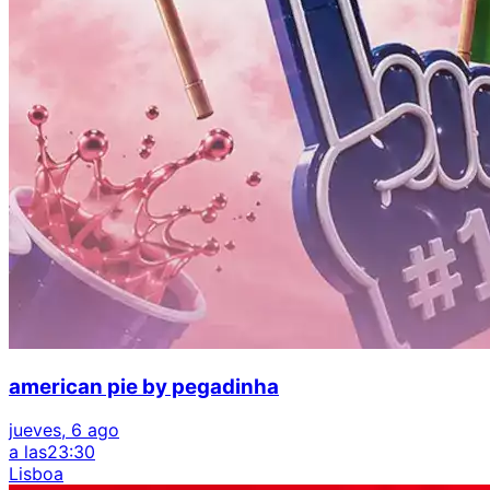
american pie by pegadinha
jueves, 6 ago
a las
23:30
Lisboa