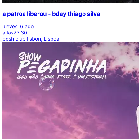
a patroa liberou - bday thiago silva
jueves, 6 ago
a las
23:30
posh club lisbon, Lisboa