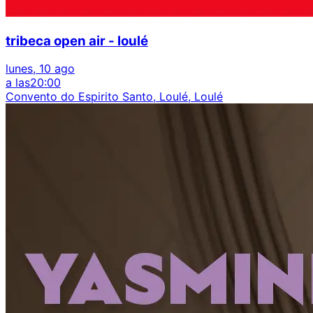
tribeca open air - loulé
lunes, 10 ago
a las
20:00
Convento do Espirito Santo, Loulé, Loulé