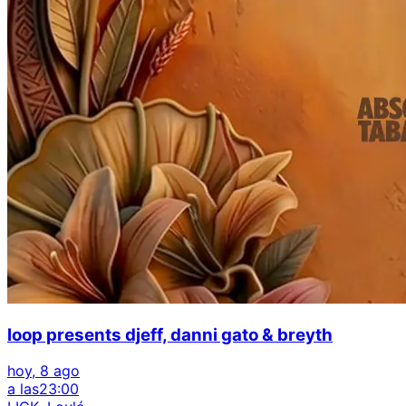
loop presents djeff, danni gato & breyth
hoy, 8 ago
a las
23:00