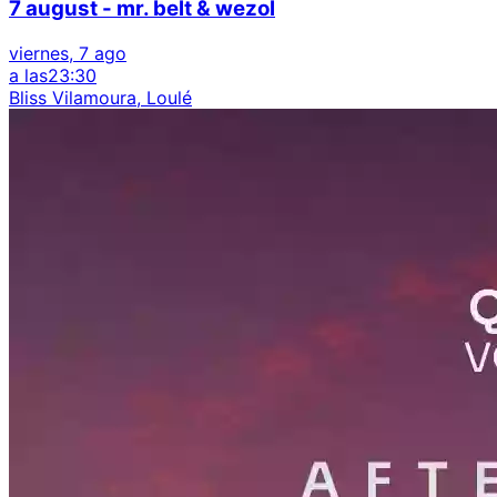
7 august - mr. belt & wezol
viernes, 7 ago
a las
23:30
Bliss Vilamoura, Loulé