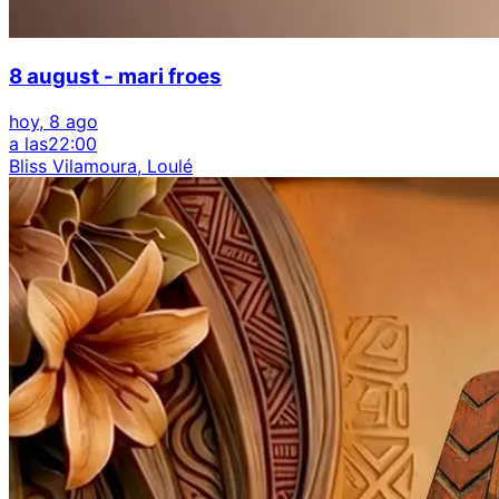
8 august - mari froes
hoy, 8 ago
a las
22:00
Bliss Vilamoura, Loulé