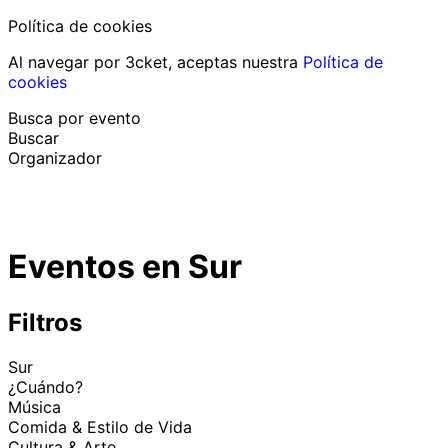
Política de cookies
Al navegar por 3cket, aceptas nuestra
Política de
cookies
Busca por evento
Buscar
Organizador
Descubrir eventos
Español
Eventos en Sur
Ayuda al participante
He perdido mi entrada
Login
Promover evento
Filtros
Sur
¿Cuándo?
Música
Comida & Estilo de Vida
Cultura & Arte