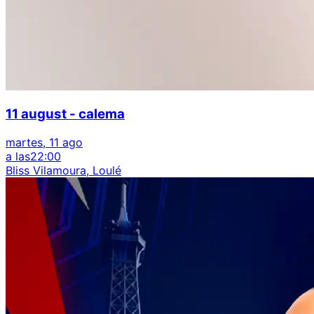
11 august - calema
martes, 11 ago
a las
22:00
Bliss Vilamoura, Loulé