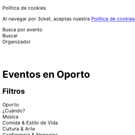
Política de cookies
Al navegar por 3cket, aceptas nuestra
Política de cookies
Busca por evento
Buscar
Organizador
Descubrir eventos
Español
Eventos en Oporto
Ayuda al participante
He perdido mi entrada
Login
Promover evento
Filtros
Oporto
¿Cuándo?
Música
Comida & Estilo de Vida
Cultura & Arte
Conferencia & Negocios