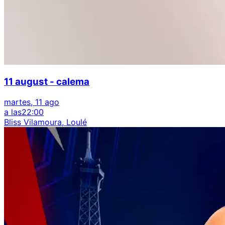
11 august - calema
martes, 11 ago
a las
22:00
Bliss Vilamoura, Loulé