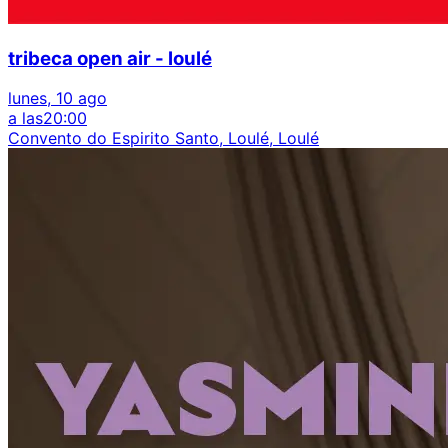
tribeca open air - loulé
lunes, 10 ago
a las
20:00
Convento do Espirito Santo, Loulé, Loulé