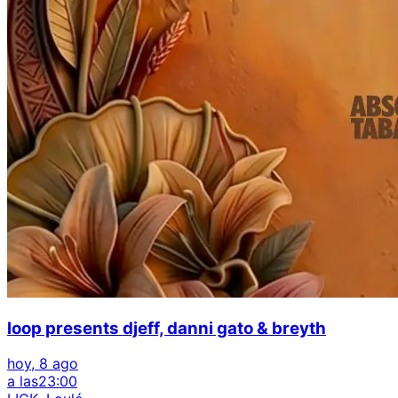
loop presents djeff, danni gato & breyth
hoy, 8 ago
a las
23:00