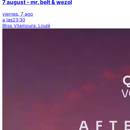
7 august - mr. belt & wezol
viernes, 7 ago
a las
23:30
Bliss Vilamoura, Loulé