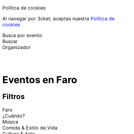
Política de cookies
Al navegar por 3cket, aceptas nuestra
Política de
cookies
Busca por evento
Buscar
Organizador
Descubrir eventos
Español
Eventos en Faro
Ayuda al participante
He perdido mi entrada
Login
Promover evento
Filtros
Faro
¿Cuándo?
Música
Comida & Estilo de Vida
Cultura & Arte