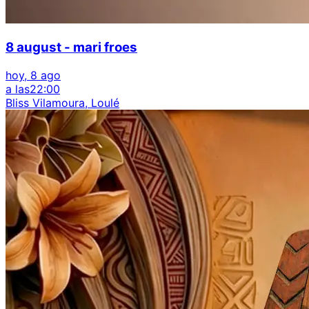
8 august - mari froes
hoy, 8 ago
a las
22:00
Bliss Vilamoura, Loulé