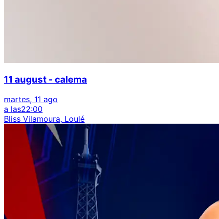
11 august - calema
martes, 11 ago
a las
22:00
Bliss Vilamoura, Loulé