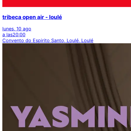
tribeca open air - loulé
lunes, 10 ago
a las
20:00
Convento do Espirito Santo, Loulé, Loulé