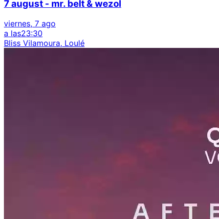
7 august - mr. belt & wezol
viernes, 7 ago
a las
23:30
Bliss Vilamoura, Loulé