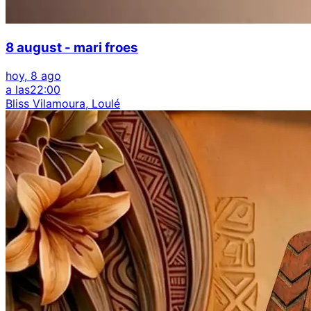
8 august - mari froes
hoy, 8 ago
a las
22:00
Bliss Vilamoura, Loulé