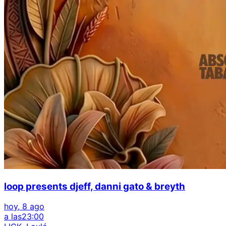
loop presents djeff, danni gato & breyth
hoy, 8 ago
a las
23:00