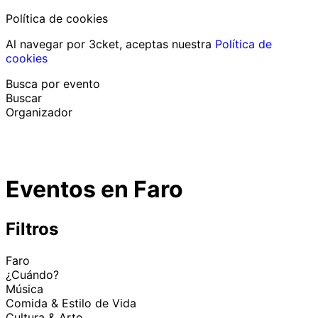
Política de cookies
Al navegar por 3cket, aceptas nuestra
Política de
cookies
Busca por evento
Buscar
Organizador
Descubrir eventos
Español
Eventos en Faro
Ayuda al participante
He perdido mi entrada
Login
Promover evento
Filtros
Faro
¿Cuándo?
Música
Comida & Estilo de Vida
Cultura & Arte