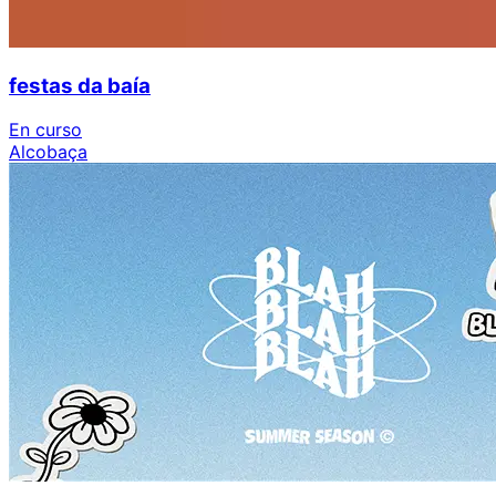
festas da baía
En curso
Alcobaça