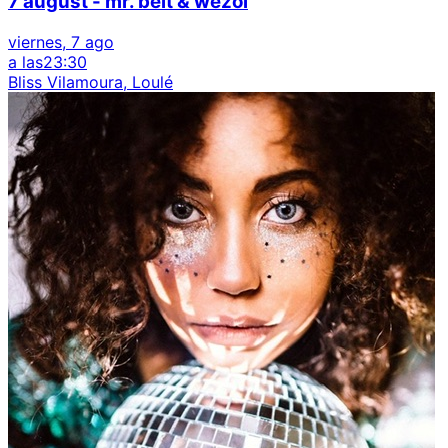
7 august - mr. belt & wezol
viernes, 7 ago
a las
23:30
Bliss Vilamoura, Loulé