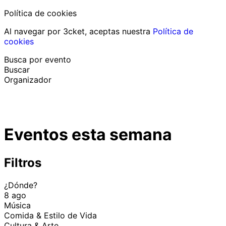
Política de cookies
Al navegar por 3cket, aceptas nuestra
Política de
cookies
Busca por evento
Buscar
Organizador
Descubrir eventos
Español
Eventos esta semana
Ayuda al participante
He perdido mi entrada
Login
Promover evento
Filtros
¿Dónde?
8 ago
Música
Comida & Estilo de Vida
Cultura & Arte