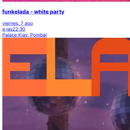
funkelada - white party
viernes, 7 ago
a las
22:30
Palace Kiay, Pombal