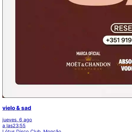
vielo & sad
jueves, 6 ago
a las
23:55
Lótus Disco Club, Monção