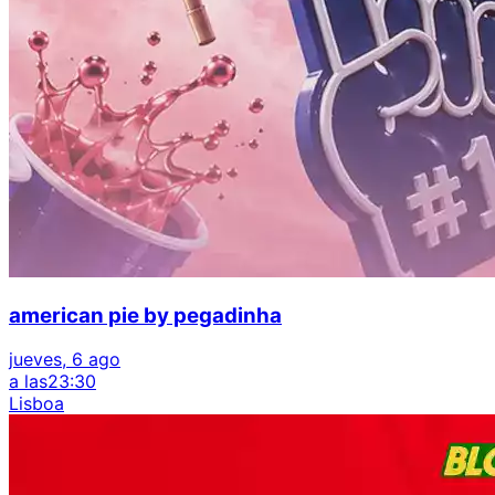
american pie by pegadinha
jueves, 6 ago
a las
23:30
Lisboa