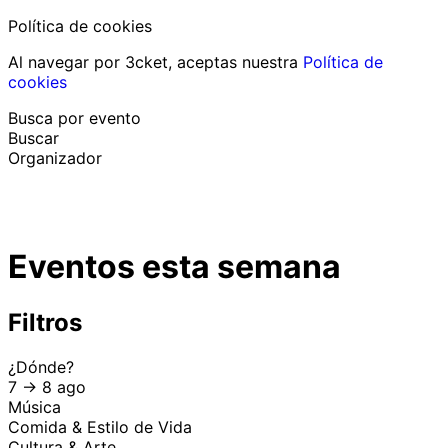
Política de cookies
Al navegar por 3cket, aceptas nuestra
Política de
cookies
Busca por evento
Buscar
Organizador
Descubrir eventos
Español
Eventos esta semana
Ayuda al participante
He perdido mi entrada
Login
Promover evento
Filtros
¿Dónde?
7 -> 8 ago
Música
Comida & Estilo de Vida
Cultura & Arte