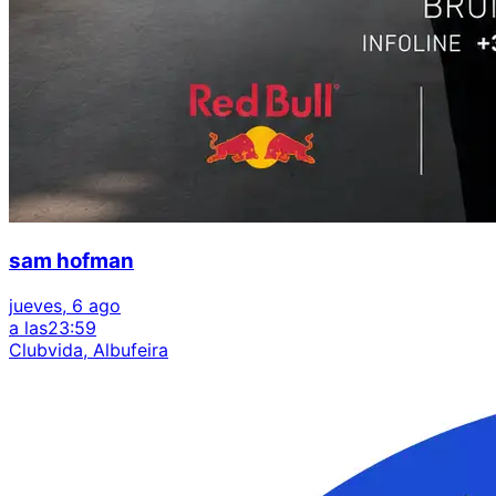
sam hofman
jueves, 6 ago
a las
23:59
Clubvida, Albufeira