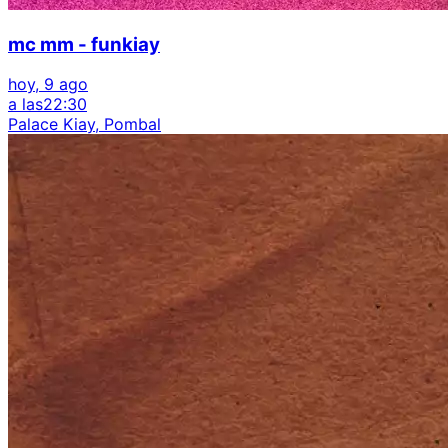
mc mm - funkiay
hoy, 9 ago
a las
22:30
Palace Kiay, Pombal