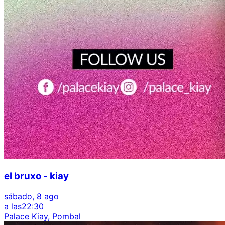
el bruxo - kiay
sábado, 8 ago
a las
22:30
Palace Kiay, Pombal