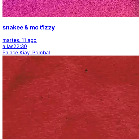
snakee & mc t'izzy
martes, 11 ago
a las
22:30
Palace Kiay, Pombal