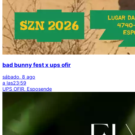
bad bunny fest x ups ofir
sábado, 8 ago
a las
23:59
UPS OFIR, Esposende