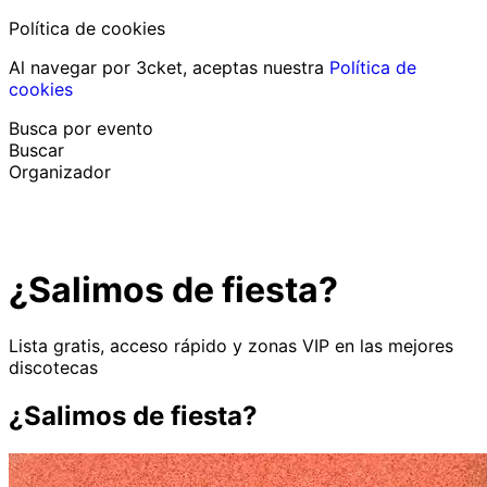
Política de cookies
Al navegar por 3cket, aceptas nuestra
Política de
cookies
Busca por evento
Buscar
Organizador
Descubrir eventos
Español
¿Salimos de fiesta?
Ayuda al participante
He perdido mi entrada
Login
Promover evento
Lista gratis, acceso rápido y zonas VIP en las mejores
discotecas
¿Salimos de fiesta?