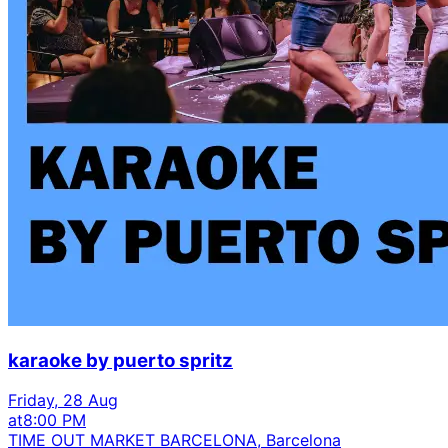
karaoke by puerto spritz
Friday, 28 Aug
at
8:00 PM
TIME OUT MARKET BARCELONA, Barcelona