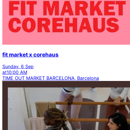
fit market x corehaus
Sunday, 6 Sep
at
10:00 AM
TIME OUT MARKET BARCELONA, Barcelona