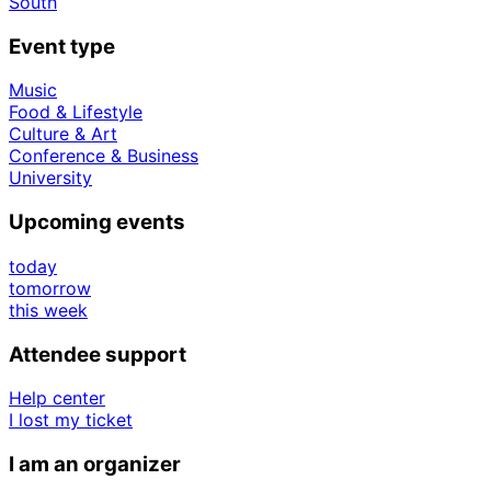
South
Event type
Music
Food & Lifestyle
Culture & Art
Conference & Business
University
Upcoming events
today
tomorrow
this week
Attendee support
Help center
I lost my ticket
I am an organizer