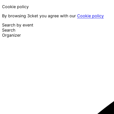
Cookie policy
By browsing 3cket you agree with our
Cookie policy
Search by event
Search
Organizer
Discover events
English
Attendee support
I lost my ticket
Login
Promote event